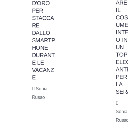
ARE
D’ORO
IL
PER
COS
STACCA
UM
RE
INT
DALLO
O IN
SMARTP
UN
HONE
TOP
DURANT
ELE
E LE
ANT
VACANZ
PER
E
LA
Sonia
SER
Russo
Sonia
Russ