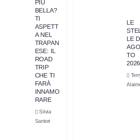
PIÙ
BELLA?
TI
LE
ASPETT
STE
A NEL
LE D
TRAPAN
AGO
ESE: IL
TO
ROAD
202
TRIP
CHE TI
Terr
FARÀ
Alaim
INNAMO
RARE
Silvia
Santori