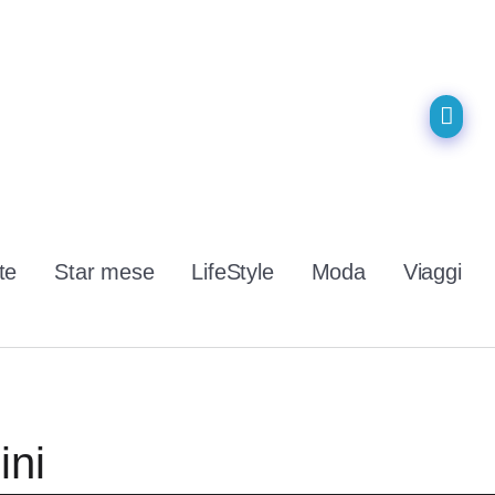
te
Star mese
LifeStyle
Moda
Viaggi
ini