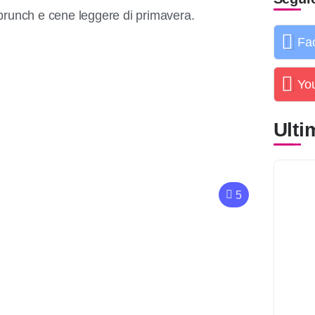
brunch e cene leggere di primavera.
Fa
Yo
Ultim
5