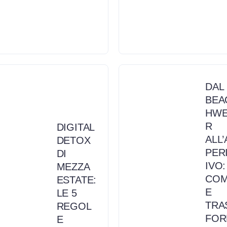
DAL
BEA
HW
R
DIGITAL
ALL’
DETOX
PER
DI
IVO:
MEZZA
CO
ESTATE:
E
LE 5
TRA
REGOL
FO
E