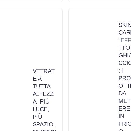
SKI
CAR
“EF
TTO
GHI
CCI
: I
VETRAT
PRO
E A
OTT
TUTTA
DA
ALTEZZ
MET
A. PIÙ
ERE
LUCE,
IN
PIÙ
FRI
SPAZIO,