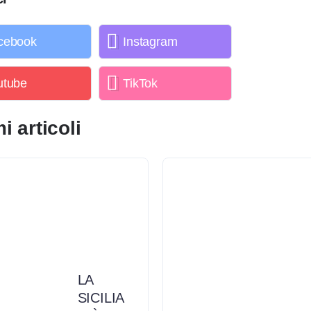
cebook
Instagram
utube
TikTok
i articoli
LA
SICILIA