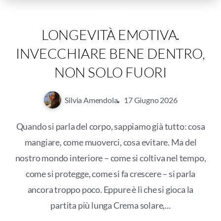
Benessere
LONGEVITÀ EMOTIVA.
INVECCHIARE BENE DENTRO,
NON SOLO FUORI
Silvia Amendola
17 Giugno 2026
Quando si parla del corpo, sappiamo già tutto: cosa
mangiare, come muoverci, cosa evitare. Ma del
nostro mondo interiore – come si coltiva nel tempo,
come si protegge, come si fa crescere – si parla
ancora troppo poco. Eppure è lì che si gioca la
partita più lunga Crema solare,...