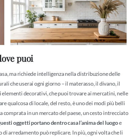
dove puoi
sa, ma richiede intelligenza nella distribuzione delle
rali che userai ogni giorno – il materasso, il divano, il
 elementi decorativi, che puoi trovare ai mercatini, nelle
re qualcosa di locale, del resto, è uno dei modi più belli
a comprata in un mercato del paese, un cesto intrecciato
uesti oggetti portano dentro casa l’anima del luogo
e
di arredamento può replicare. In più, ogni volta che li