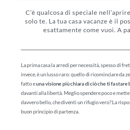
C’è qualcosa di speciale nell’aprir
solo te. La tua casa vacanze è il p
esattamente come vuoi. A pa
La prima casa la arredi per necessità, spesso di fre
invece, è un lusso raro: quello di ricominciare da 
fatto e
una visione più chiara di ciò che ti fa stare
davanti alla libertà. Meglio spendere poco e mett
davvero bello, che diventi un rifugio vero? La risp
buon principio di partenza.