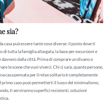
he sia?
 casa può essere tante cose diverse: il posto dove ti
vo di tutta la famiglia allargata, la base per escursioni e
e davvero dalla città. Prima di comprare un divano o
are le scene che vuoi viverci. Chi ci sarà, quante persone,
 una casa pensata per il relax solitario è completamente
el primo caso puoi permetterti il lusso del minimalismo,
ondo, ti serviranno superfici resistenti, soluzioni
etica.