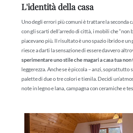
L'identità della casa
Uno degli errori più comuni è trattare la seconda 
con gli scarti dell’arredo di città, i mobili che “n
piacevano più. Il risultato è uno spazio ibrido e un
riesce a darti la sensazione di essere davvero altro
sperimentare uno stile che magari a casa tua non 
leggerezza. Anche se è piccola – anzi, soprattutto 
palette di due o tre colori e tienila. Decidi un’at
note in legno e lana, campagna con ceramiche e tessu