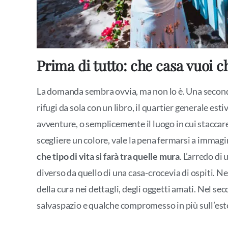
Prima di tutto: che casa vuoi c
La domanda sembra ovvia, ma non lo è. Una seconda
rifugi da sola con un libro, il quartier generale esti
avventure, o semplicemente il luogo in cui staccar
scegliere un colore, vale la pena fermarsi a immagin
che tipo di vita si farà tra quelle mura
. L’arredo di
diverso da quello di una casa-crocevia di ospiti. N
della cura nei dettagli, degli oggetti amati. Nel sec
salvaspazio e qualche compromesso in più sull’est