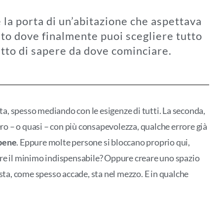
e la porta di un’abitazione che aspettava
osto dove finalmente puoi scegliere tutto
tto di sapere da dove cominciare.
tta, spesso mediando con le esigenze di tutti. La seconda,
zero – o quasi – con più consapevolezza, qualche errore già
 bene
. Eppure molte persone si bloccano proprio qui,
ere il minimo indispensabile? Oppure creare uno spazio
osta, come spesso accade, sta nel mezzo. E in qualche