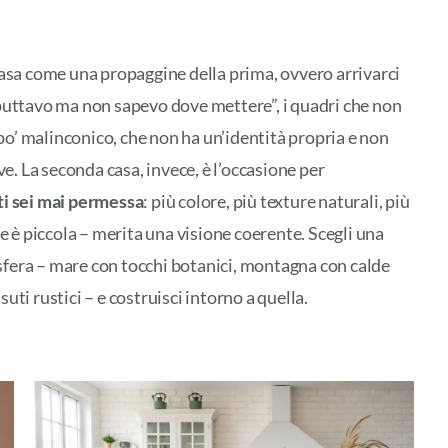
casa come una propaggine della prima, ovvero arrivarci
on buttavo ma non sapevo dove mettere”, i quadri che non
 po’ malinconico, che non ha un’identità propria e non
ve. La seconda casa, invece, è l’occasione per
ti sei mai permessa
: più colore, più texture naturali, più
se è piccola – merita una visione coerente. Scegli una
mosfera – mare con tocchi botanici, montagna con calde
ti rustici – e costruisci intorno a quella.