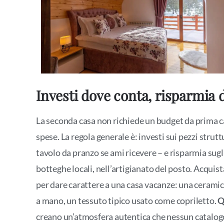
Investi dove conta, risparmia 
La seconda casa non richiede un budget da prima ca
spese. La regola generale è: investi sui pezzi struttu
tavolo da pranzo se ami ricevere – e risparmia sugli
botteghe locali, nell’artigianato del posto. Acquista
per dare carattere a una casa vacanze: una ceramic
a mano, un tessuto tipico usato come copriletto.
Q
creano un’atmosfera autentica che nessun catalogo 