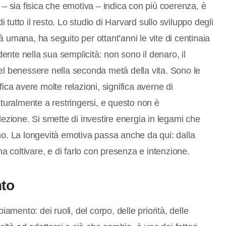
 – sia fisica che emotiva – indica con più coerenza, è
i tutto il resto. Lo studio di Harvard sullo sviluppo degli
ità umana, ha seguito per ottant’anni le vite di centinaia
nte nella sua semplicità: non sono il denaro, il
i del benessere nella seconda metà della vita. Sono le
ica avere molte relazioni, significa averne di
aturalmente a restringersi, e questo non è
ione. Si smette di investire energia in legami che
no. La longevità emotiva passa anche da qui: dalla
na coltivare, e di farlo con presenza e intenzione.
nto
iamento: dei ruoli, del corpo, delle priorità, delle