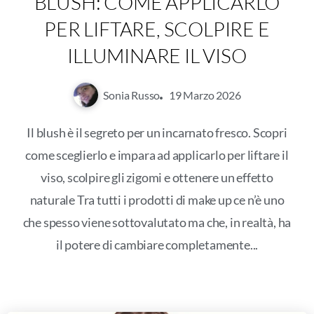
BLUSH: COME APPLICARLO
PER LIFTARE, SCOLPIRE E
ILLUMINARE IL VISO
Sonia Russo
19 Marzo 2026
Il blush è il segreto per un incarnato fresco. Scopri
come sceglierlo e impara ad applicarlo per liftare il
viso, scolpire gli zigomi e ottenere un effetto
naturale Tra tutti i prodotti di make up ce n’è uno
che spesso viene sottovalutato ma che, in realtà, ha
il potere di cambiare completamente...