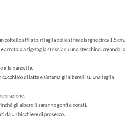
n coltello affilato, ritaglia delle strisce larghe circa 1,5 cm.
e arrotola a zig-zag la striscia su uno stecchino, creando la
e alla pancetta.
cucchiaio di latte e sistema gli alberelli su una teglia
decorazione.
inché gli alberelli saranno gonfi e dorati.
ti da un bicchiere di prosecco.