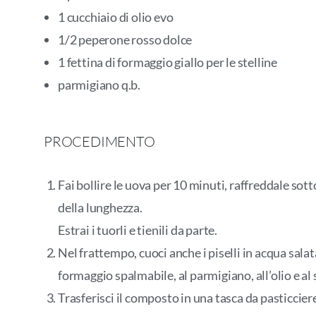
1 cucchiaio di olio evo
1/2 peperone rosso dolce
1 fettina di formaggio giallo per le stelline
parmigiano q.b.
PROCEDIMENTO
Fai bollire le uova per 10 minuti, raffreddale sott
della lunghezza.
Estrai i tuorli e tienili da parte.
Nel frattempo, cuoci anche i piselli in acqua salata 
formaggio spalmabile, al parmigiano, all’olio e al
Trasferisci il composto in una tasca da pasticcie