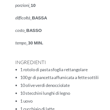
porzioni_
10
difficoltà_
BASSA
costo_
BASSO
tempo_
30 MIN.
INGREDIENTI
1 rotolo di pasta sfoglia rettangolare
100 gr di pancetta affumicata a fette sottili
10 olive verdi denocciolate
10 stecchini lunghi di legno
1 uovo
1 cucchiaio di latte