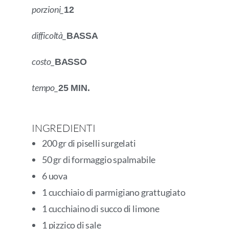
porzioni_
12
difficoltà_
BASSA
costo_
BASSO
tempo_
25 MIN.
INGREDIENTI
200 gr di piselli surgelati
50 gr di formaggio spalmabile
6 uova
1 cucchiaio di parmigiano grattugiato
1 cucchiaino di succo di limone
1 pizzico di sale