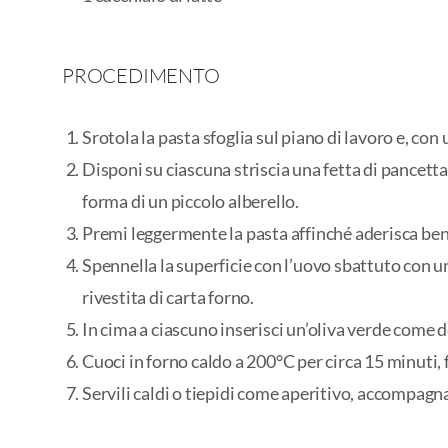
PROCEDIMENTO
Srotola la pasta sfoglia sul piano di lavoro e, con u
Disponi su ciascuna striscia una fetta di pancetta 
forma di un piccolo alberello.
Premi leggermente la pasta affinché aderisca ben
Spennella la superficie con l’uovo sbattuto con un 
rivestita di carta forno.
In cima a ciascuno inserisci un’oliva verde come 
Cuoci in forno caldo a 200°C per circa 15 minuti, f
Servili caldi o tiepidi come aperitivo, accompagna