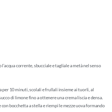
o l’acqua corrente, sbucciale e tagliale a metà nel senso
per 10 minuti, scolali e frullali insieme ai tuorli, al
 succo di limone fino a ottenere una crema liscia e densa.
re con bocchetta a stella e riempi le mezze uova formando