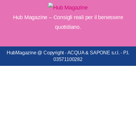
Hub Magazine – Consigli reali per il benessere
quotidiano.
HubMagazine @ Copyright - ACQUA & SAPONE s.r.l. - P.I.
03571100282​