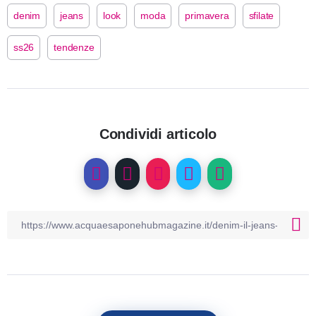
denim
jeans
look
moda
primavera
sfilate
ss26
tendenze
Condividi articolo