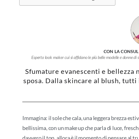
CON LA CONSULE
Esperto look maker cui si affidano le più belle modelle e donne di s
Sfumature evanescenti e bellezza n
sposa. Dalla skincare al blush, tutti
Immagina: il sole che cala, una leggera brezza estiv
bellissima, con un make up che parla di luce, fresc
davvero il top, allora è il momento di pensare al tr