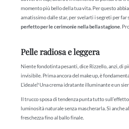
momento più bello della tua vita. Per questo abbi
amatissimo dalle star, per svelarti i segreti per fa
perfetto per le cerimonie nella bella stagione
. Pr
Pelle radiosa e leggera
Niente fondotinta pesanti, dice Rizzello, anzi, di pi
invisibile. Prima ancora del make up, è fondamental
L’ideale? Una crema idratante illuminante e un si
Il trucco sposa di tendenza punta tutto sull’effetto
luminosità naturale senza mascherarla. Sì anche al
freschezza fino al ballo finale.