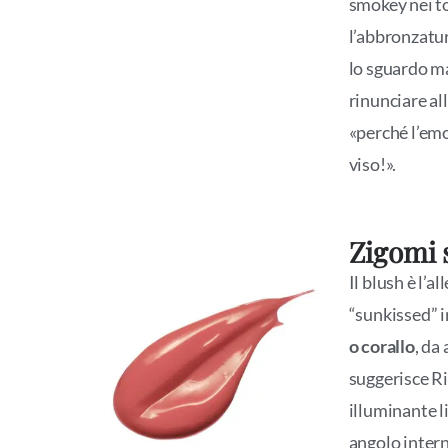
smokey nei to
l’abbronzatur
lo sguardo ma
rinunciare al
«perché l’emo
viso!».
Zigomi 
Il blush è l’a
“sunkissed” ir
o corallo
, da
suggerisce Ri
illuminante l
angolo intern