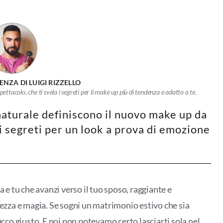
NZA DI LUIGI RIZZELLO
pettacolo, che ti svela i segreti per il make up più di tendenza e adatto a te.
aturale definiscono il nuovo make up da
 i segreti per un look a prova di emozione
a e tu che avanzi verso il tuo sposo, raggiante e
hezza e magia. Se sogni un matrimonio estivo che sia
ucco giusto. E noi non potevamo certo lasciarti sola nel