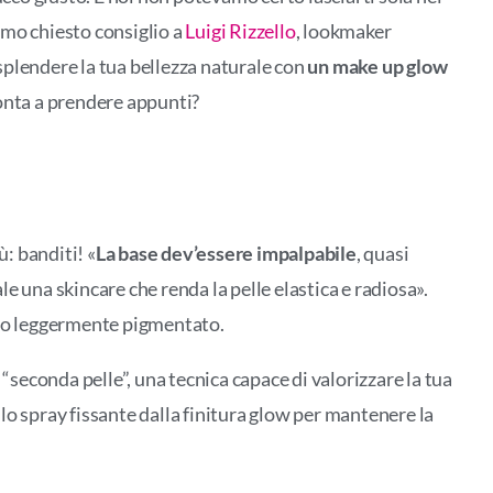
amo chiesto consiglio a
Luigi Rizzello
, lookmaker
r splendere la tua bellezza naturale con
un make up glow
onta a prendere appunti?
ù: banditi! «
La base dev’essere impalpabile
, quasi
e una skincare che renda la pelle elastica e radiosa».
ero leggermente pigmentato.
 “seconda pelle”, una tecnica capace di valorizzare la tua
lo spray fissante dalla finitura glow per mantenere la