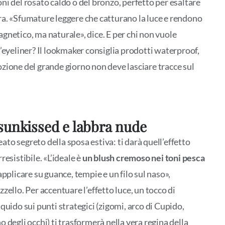
ni del rosato caldo o del bronzo, perfetto per esaltare
a. «Sfumature leggere che catturano la luce e rendono
gnetico, ma naturale», dice. E per chi non vuole
l’eyeliner? Il lookmaker consiglia prodotti waterproof,
zione del grande giorno non deve lasciare tracce sul
sunkissed e labbra nude
lleato segreto della sposa estiva: ti darà quell’effetto
resistibile. «L’ideale è
un blush cremoso nei toni pesca
 applicare su guance, tempie e un filo sul naso»,
zzello. Per accentuare l’effetto luce, un tocco di
iquido sui punti strategici (zigomi, arco di Cupido,
o degli occhi) ti trasformerà nella vera regina della