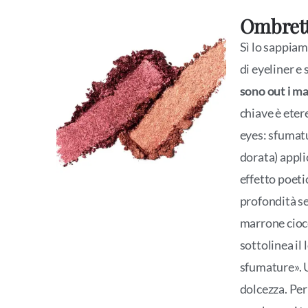
Ombrett
Sì lo sappiamo
di eyeliner e 
sono out i ma
chiave è etere
eyes: sfumatu
dorata) appli
effetto poetic
profondità se
marrone ciocc
sottolinea il
sfumature». U
dolcezza. Per