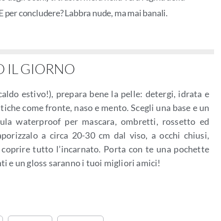
E per concludere? Labbra nude, ma mai banali.
O IL GIORNO
aldo estivo!), prepara bene la pelle: detergi, idrata e
itiche come fronte, naso e mento. Scegli una base e un
mula waterproof per mascara, ombretti, rossetto ed
aporizzalo a circa 20-30 cm dal viso, a occhi chiusi,
 coprire tutto l’incarnato. Porta con te una pochette
ti e un gloss saranno i tuoi migliori amici!