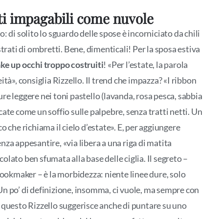
i impagabili come nuvole
: di solito lo sguardo delle spose è incorniciato da chili
strati di ombretti. Bene, dimenticali! Per la sposa estiva
ke up occhi troppo costruiti
! «Per l’estate, la parola
ità», consiglia Rizzello. Il trend che impazza? «I ribbon
re leggere nei toni pastello (lavanda, rosa pesca, sabbia
cate come un soffio sulle palpebre, senza tratti netti. Un
o che richiama il cielo d’estate». E, per aggiungere
nza appesantire, «via libera a una riga di matita
olato ben sfumata alla base delle ciglia. Il segreto –
 lookmaker – è la morbidezza: niente linee dure, solo
n po’ di definizione, insomma, ci vuole, ma sempre con
 questo Rizzello suggerisce anche di puntare su uno