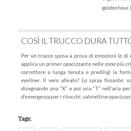
golden hour. 
COSÌ IL TRUCCO DURA TUTT
Per un trucco sposa a prova di emozioni (e di c
applica un primer opacizzante nelle zone più cr
correttore a lunga tenuta e prediligi la for
eyeliner. Il vero alleato? Lo spray fissante: v
disegnando una “X” e poi una “T” nell’aria per
d’emergenza per i ritocchi: salviettine opacizzan
Tags: