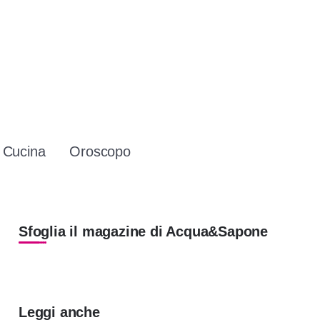
Cucina
Oroscopo
Sfoglia il magazine di Acqua&Sapone
VETRATE A TUTTA ALTEZZA. PIÙ
Leggi anche
LUCE, PIÙ SPAZIO, NESSUNA