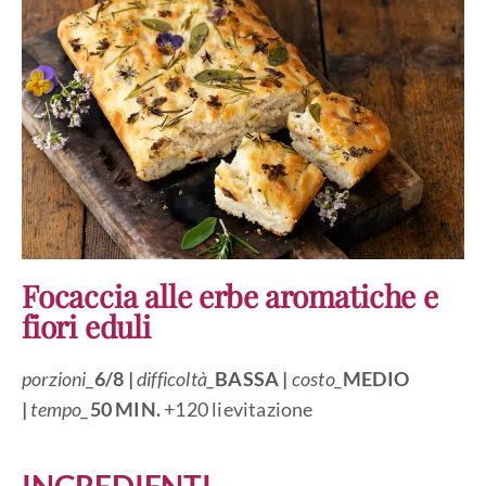
Focaccia alle erbe aromatiche e
fiori eduli
porzioni_
6/8 |
difficoltà_
BASSA
|
costo_
MEDIO
|
tempo_
50 MIN.
+120 lievitazione
INGREDIENTI