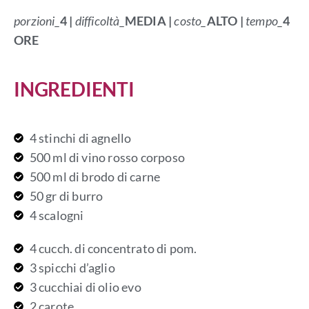
porzioni_
4 |
difficoltà_
MEDIA
|
costo_
ALTO
|
tempo_
4
ORE
INGREDIENTI
4 stinchi di agnello
500 ml di vino rosso corposo
500 ml di brodo di carne
50 gr di burro
4 scalogni
4 cucch. di concentrato di pom.
3 spicchi d’aglio
3 cucchiai di olio evo
2 carote