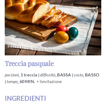
Treccia pasquale
porzioni_
1 treccia |
difficoltà_
BASSA
|
costo_
BASSO
|
tempo_
60 MIN.
+ lievitazione
INGREDIENTI