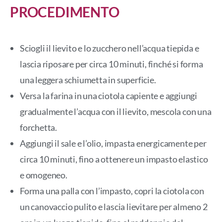
PROCEDIMENTO
Sciogli il lievito e lo zucchero nell’acqua tiepida e
lascia riposare per circa 10 minuti, finché si forma
una leggera schiumetta in superficie.
Versa la farina in una ciotola capiente e aggiungi
gradualmente l’acqua con il lievito, mescola con una
forchetta.
Aggiungi il sale e l’olio, impasta energicamente per
circa 10 minuti, fino a ottenere un impasto elastico
e omogeneo.
Forma una palla con l’impasto, copri la ciotola con
un canovaccio pulito e lascia lievitare per almeno 2