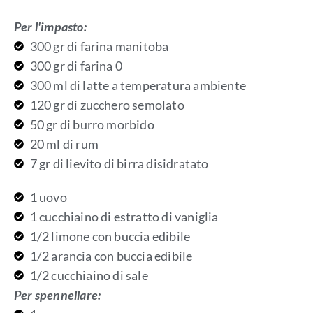
Per l'impasto:
300 gr di farina manitoba
300 gr di farina 0
300 ml di latte a temperatura ambiente
120 gr di zucchero semolato
50 gr di burro morbido
20 ml di rum
7 gr di lievito di birra disidratato
1 uovo
1 cucchiaino di estratto di vaniglia
1/2 limone con buccia edibile
1/2 arancia con buccia edibile
1/2 cucchiaino di sale
Per spennellare: