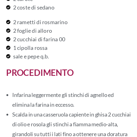
2 coste di sedano
2 rametti di rosmarino
2 foglie di alloro
2 cucchiai di farina 00
1 cipolla rossa
sale e pepe q.b.
PROCEDIMENTO
Infarina leggermente gli stinchi di agnello ed
elimina la farina in eccesso.
Scalda in una casseruola capiente in ghisa 2 cucchiai
di olio e rosola gli stinchi a fiamma medio-alta,
girandoli su tutti i lati fino a ottenere una doratura