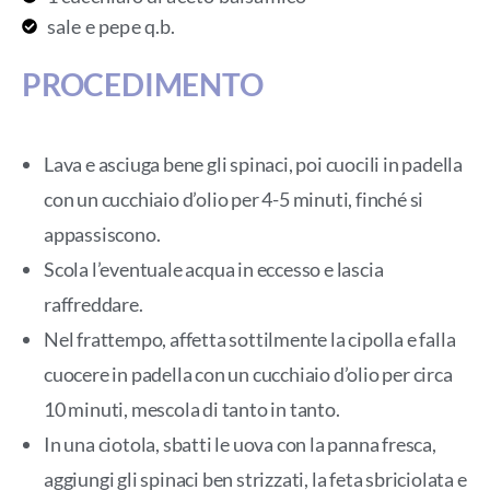
sale e pepe q.b.
PROCEDIMENTO
Lava e asciuga bene gli spinaci, poi cuocili in padella
con un cucchiaio d’olio per 4-5 minuti, finché si
appassiscono.
Scola l’eventuale acqua in eccesso e lascia
raffreddare.
Nel frattempo, affetta sottilmente la cipolla e falla
cuocere in padella con un cucchiaio d’olio per circa
10 minuti, mescola di tanto in tanto.
In una ciotola, sbatti le uova con la panna fresca,
aggiungi gli spinaci ben strizzati, la feta sbriciolata e