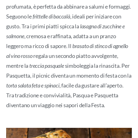
profumata, è perfetta da abbinare a salumi e formaggi.
Seguono le
frittelle di baccalà
, ideali per iniziare con
gusto. Tra i primi piatti spicca la
lasagna di zucchine e
salmone
, cremosa e raffinata, adatta a un pranzo
leggero ma ricco di sapore. Il
brasato di stinco di agnello
al vino rosso
regala un secondo piatto avvolgente,
mentre la
treccia pasquale
simboleggia la rinascita. Per
Pasquetta, il picnic diventa un momento di festa con la
torta salata feta e spinaci
, facile da gustare all’aperto.
Tra tradizione e convivialità, Pasqua e Pasquetta
diventano un viaggio nei sapori della Festa.