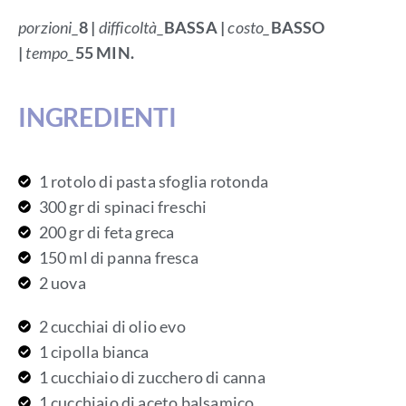
porzioni_
8 |
difficoltà_
BASSA
|
costo_
BASSO
|
tempo_
55 MIN.
INGREDIENTI
1 rotolo di pasta sfoglia rotonda
300 gr di spinaci freschi
200 gr di feta greca
150 ml di panna fresca
2 uova
2 cucchiai di olio evo
1 cipolla bianca
1 cucchiaio di zucchero di canna
1 cucchiaio di aceto balsamico