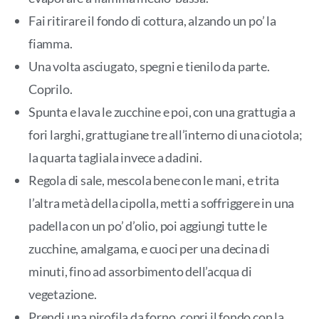
Fai ritirare il fondo di cottura, alzando un po’ la
fiamma.
Una volta asciugato, spegni e tienilo da parte.
Coprilo.
Spunta e lava le zucchine e poi, con una grattugia a
fori larghi, grattugiane tre all’interno di una ciotola;
la quarta tagliala invece a dadini.
Regola di sale, mescola bene con le mani, e trita
l’altra metà della cipolla, metti a soffriggere in una
padella con un po’ d’olio, poi aggiungi tutte le
zucchine, amalgama, e cuoci per una decina di
minuti, fino ad assorbimento dell’acqua di
vegetazione.
Prendi una pirofila da forno, copri il fondo con la