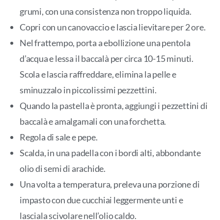
grumi, con una consistenza non troppo liquida.
Copri con un canovaccio e lascia lievitare per 2 ore.
Nel frattempo, porta a ebollizione una pentola
d’acqua e lessa il baccalà per circa 10-15 minuti.
Scola e lascia raffreddare, elimina la pelle e
sminuzzalo in piccolissimi pezzettini.
Quando la pastella è pronta, aggiungi i pezzettini di
baccalà e amalgamali con una forchetta.
Regola di sale e pepe.
Scalda, in una padella con i bordi alti, abbondante
olio di semi di arachide.
Una volta a temperatura, preleva una porzione di
impasto con due cucchiai leggermente unti e
lasciala scivolare nell’olio caldo.