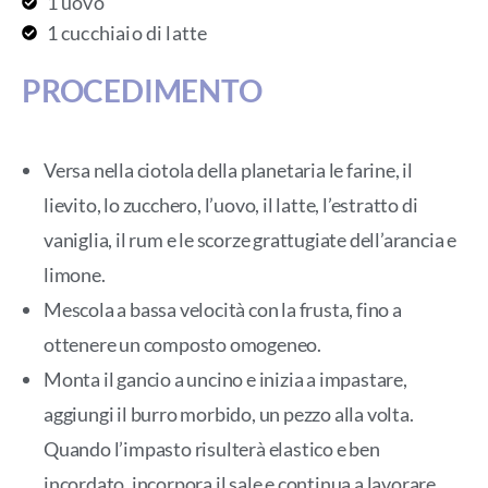
1 uovo
1 cucchiaio di latte
PROCEDIMENTO
Versa nella ciotola della planetaria le farine, il
lievito, lo zucchero, l’uovo, il latte, l’estratto di
vaniglia, il rum e le scorze grattugiate dell’arancia e
limone.
Mescola a bassa velocità con la frusta, fino a
ottenere un composto omogeneo.
Monta il gancio a uncino e inizia a impastare,
aggiungi il burro morbido, un pezzo alla volta.
Quando l’impasto risulterà elastico e ben
incordato, incorpora il sale e continua a lavorare