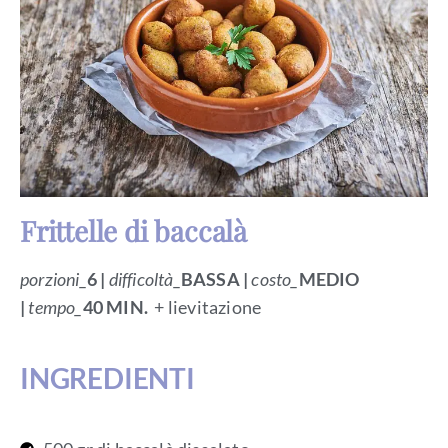
Frittelle di baccalà
porzioni_
6 |
difficoltà_
BASSA
|
costo_
MEDIO
|
tempo_
40 MIN.
+ lievitazione
INGREDIENTI