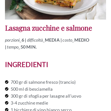
Lasagna zucchine e salmone
porzioni_
6 |
difficoltà_
MEDIA
|
costo_
MEDIO
|
tempo_
50 MIN.
INGREDIENTI
700 gr di salmone fresco (trancio)
500 ml di besciamella
300 gr di sfoglia per lasagne all’uovo
3-4 zucchine medie
1 bicchiere di vino bianco secco