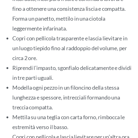
fino a ottenere una consistenza liscia e compatta.
Forma un panetto, mettilo in una ciotola
leggermente infarinata.
Copri con pellicola trasparente e lascia lievitare in
un luogo tiepido fino al raddoppio del volume, per
circa 2 ore.
Riprendi l’impasto, sgonfialo delicatamente e dividi
in tre parti uguali.
Modella ogni pezzo in un filoncino della stessa
lunghezza e spessore, intrecciali formando una
treccia compatta.
Mettila su una teglia con carta forno, rimbocca le
estremità verso il basso.
Copri con pellicola e lascia lievitare per un’altra ora.