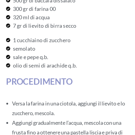
500 gr di baccalà dissalato
300 gr di farina 00
320 ml di acqua
7 gr di lievito di birra secco
1 cucchiaino di zucchero
semolato
sale e pepe q.b.
olio di semi di arachide q.b.
PROCEDIMENTO
Versa la farina in una ciotola, aggiungi il lievito e lo
zucchero, mescola.
Aggiungi gradualmente l’acqua, mescola con una
frusta fino a ottenere una pastella liscia e priva di