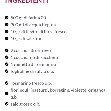
500 gr di farina 00
300 ml di acqua tiepida
10 gr di lievito di birra fresco
10 gr di sale fino
2 cucchiai di olio evo
1 cucchiaino di zucchero
1 rametto di rosmarino
foglioline di salvia q.b.
rosmarino fresco q.b.
fiori eduli (nasturzi, borragine, violette, origano)
q.b.
sale grosso q.b.