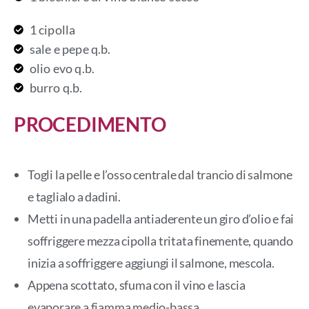
1 cipolla
sale e pepe q.b.
olio evo q.b.
burro q.b.
PROCEDIMENTO
Togli la pelle e l’osso centrale dal trancio di salmone
e taglialo a dadini.
Metti in una padella antiaderente un giro d’olio e fai
soffriggere mezza cipolla tritata finemente, quando
inizia a soffriggere aggiungi il salmone, mescola.
Appena scottato, sfuma con il vino e lascia
evaporare a fiamma medio-bassa.