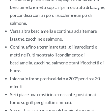
besciamella e metti sopra il primo strato di lasagne,
poi condisci con un po’ di zucchine e un po’ di
salmone.
Versa altra besciamella e continua ad alternare
lasagne, zucchine e salmone.
Continua fino a terminare tutti gli ingredienti e
metti nell’ultimo strato il condimento di
besciamella, zucchine, salmone e tanti fiocchetti di
burro.
Inforna in forno preriscaldato a 200° per circa 30
minuti.
Se ti piace una crosticina croccante, posiziona il
forno su grill per gli ultimi minuti.
Sforna, lascia riposare qualche minuto e servi.