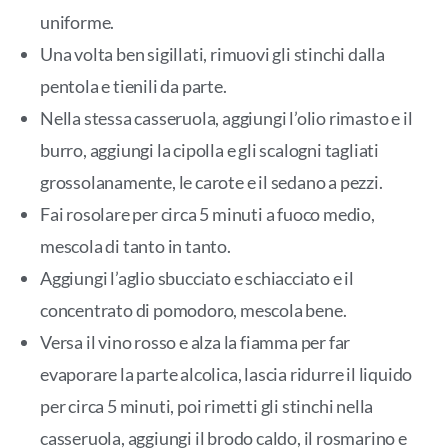
uniforme.
Una volta ben sigillati, rimuovi gli stinchi dalla
pentola e tienili da parte.
Nella stessa casseruola, aggiungi l’olio rimasto e il
burro, aggiungi la cipolla e gli scalogni tagliati
grossolanamente, le carote e il sedano a pezzi.
Fai rosolare per circa 5 minuti a fuoco medio,
mescola di tanto in tanto.
Aggiungi l’aglio sbucciato e schiacciato e il
concentrato di pomodoro, mescola bene.
Versa il vino rosso e alza la fiamma per far
evaporare la parte alcolica, lascia ridurre il liquido
per circa 5 minuti, poi rimetti gli stinchi nella
casseruola, aggiungi il brodo caldo, il rosmarino e