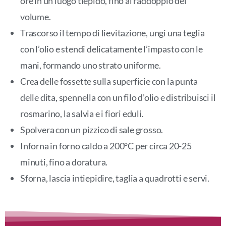
ore in un luogo tiepido, fino al raddoppio del
volume.
Trascorso il tempo di lievitazione, ungi una teglia
con l’olio e stendi delicatamente l’impasto con le
mani, formando uno strato uniforme.
Crea delle fossette sulla superficie con la punta
delle dita, spennella con un filo d’olio e distribuisci il
rosmarino, la salvia e i fiori eduli.
Spolvera con un pizzico di sale grosso.
Inforna in forno caldo a 200°C per circa 20-25
minuti, fino a doratura.
Sforna, lascia intiepidire, taglia a quadrotti e servi.